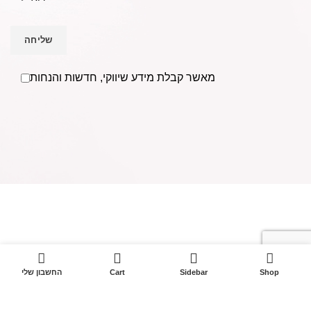
מאשר קבלת מידע שיווקי, חדשות והנחות
אנו Becausmetics משווקים למספרות ומעצבי שיער בפריסה
ארצית וללקוחות פרטיים מעל ל- 30 שנים.
בענף השיער משנת
1988.
0
טל: 052-4368400
Shop
Sidebar
Cart
החשבון שלי
מייל:
Becausmetics@gmail.com
מהבלוג