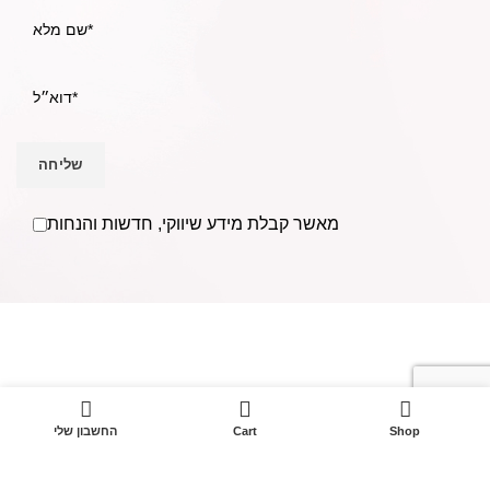
מאשר קבלת מידע שיווקי, חדשות והנחות
אנו Becausmetics משווקים למספרות ומעצבי שיער בפריסה
ארצית וללקוחות פרטיים מעל ל- 30 שנים.
בענף השיער משנת
1988.
0
טל: 052-4368400
Shop
Cart
החשבון שלי
מייל:
Becausmetics@gmail.com