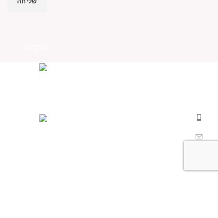
מהבלוג
אנו Becausmetics משווקים למספרות ומעצבי
שיער בפריסה ארצית וללקוחות פרטיים מעל ל-
30 שנים.
בענף השיער משנת 1988.
טל: 052-4368400
מייל:
Becausmetics@gmail.com