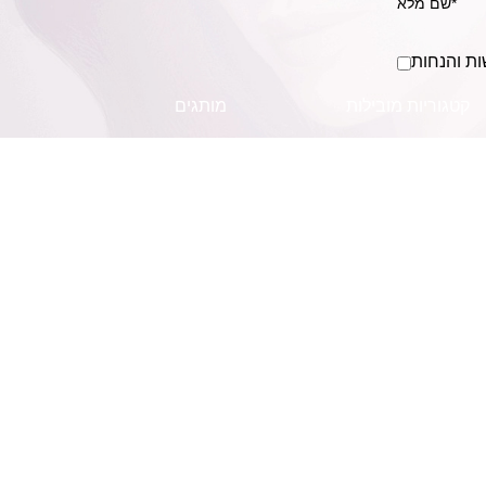
ות והנחות
קטגוריות מובילות
מותגים
שמפו
MACA SYSTEM
מוצרים לשיער מתולתל
KLERAL made in italy
סרום לשיער
מולקולר MOLECULAR
מוצרי חשמל לשיער
בושם לשיער
צבעי שיער