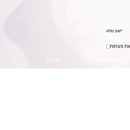
ות והנחות
קטגוריות מובילות
מותגים
שמפו
MACA SYSTEM
מוצרים לשיער מתולתל
KLERAL made in italy
סרום לשיער
מולקולר MOLECULAR
מוצרי חשמל לשיער
בושם לשיער
צבעי שיער