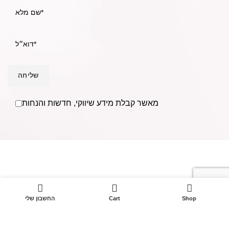
מאשר קבלת מידע שיווקי, חדשות והנחות
אנו Becausmetics משווקים למספרות ומעצבי שיער בפריסה
ארצית וללקוחות פרטיים מעל ל- 30 שנים.
בענף השיער משנת
1988.
0
טל: 052-4368400
Shop
Cart
החשבון שלי
מייל:
Becausmetics@gmail.com