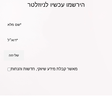
הירשמו עכשיו לניוזלטר
מאשר קבלת מידע שיווקי, חדשות והנחות
אנו Becausmetics משווקים למספרות ומעצבי שיער בפריסה
ארצית וללקוחות פרטיים מעל ל- 30 שנים.
בענף השיער משנת