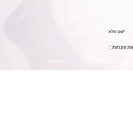
ות והנחות
קטגוריות מובילות
מותגים
שמפו
MACA SYSTEM
מוצרים לשיער מתולתל
KLERAL made in italy
סרום לשיער
מולקולר MOLECULAR
מוצרי חשמל לשיער
בושם לשיער
צבעי שיער