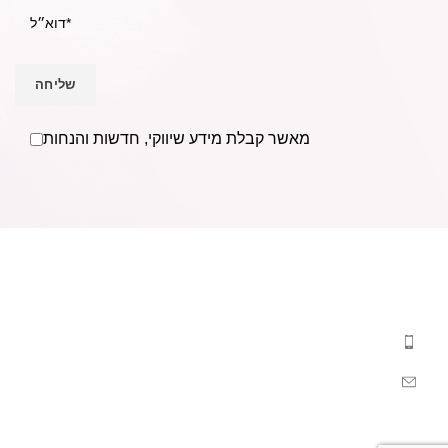
מאשר קבלת מידע שיווקי, חדשות והנחות
אנו Becausmetics משווקים למספרות ומעצבי שיער בפריסה
ארצית וללקוחות פרטיים מעל ל- 30 שנים.
בענף השיער משנת
1988.
טל: 052-4368400
מייל:
Becausmetics@gmail.com
מהבלוג
קישורים
קטגוריות מובילות