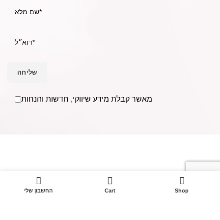
מאשר קבלת מידע שיווקי, חדשות והנחות
אנו Becausmetics משווקים למספרות ומעצבי שיער בפריסה
ארצית וללקוחות פרטיים מעל ל- 30 שנים.
בענף השיער משנת
1988.
0
טל: 052-4368400
Shop
Cart
החשבון שלי
מייל:
Becausmetics@gmail.com