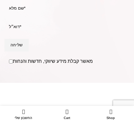
מאשר קבלת מידע שיווקי, חדשות והנחות
אנו Becausmetics משווקים למספרות ומעצבי שיער בפריסה
ארצית וללקוחות פרטיים מעל ל- 30 שנים.
בענף השיער משנת
1988.
0
טל: 052-4368400
Shop
Cart
החשבון שלי
מייל:
Becausmetics@gmail.com