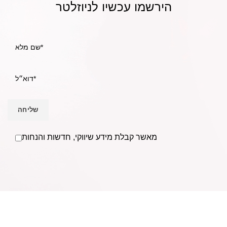
הירשמו עכשיו לניוזלטר
מאשר קבלת מידע שיווקי, חדשות והנחות
אנו Becausmetics משווקים למספרות ומעצבי שיער בפריסה
ארצית וללקוחות פרטיים מעל ל- 30 שנים.
בענף השיער משנת
1988.